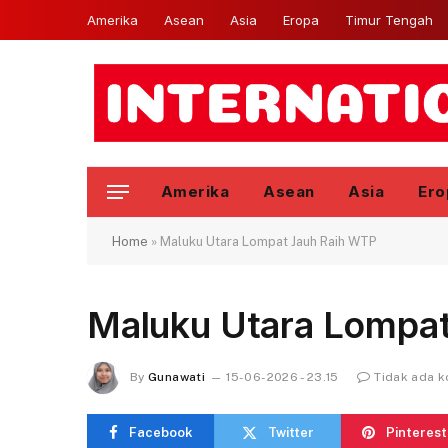
Amerika
Asean
Asia
Eropa
Timur Tengah
Amerika
Asean
Asia
Ero
Home
»
Maluku Utara Lompat Jauh Raih WTP
Maluku Utara Lompa
By
Gunawati
15-06-2026 - 23.15
Tidak ada 
Facebook
Twitter
Pinterest