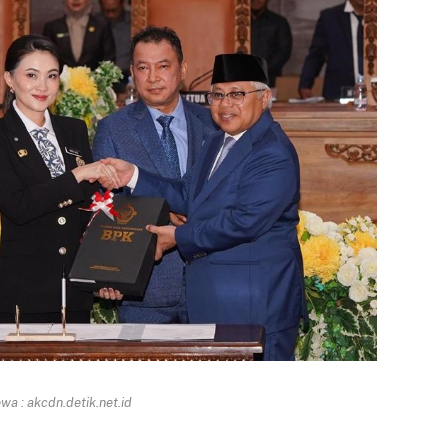
a : akcdn.detik.net.id