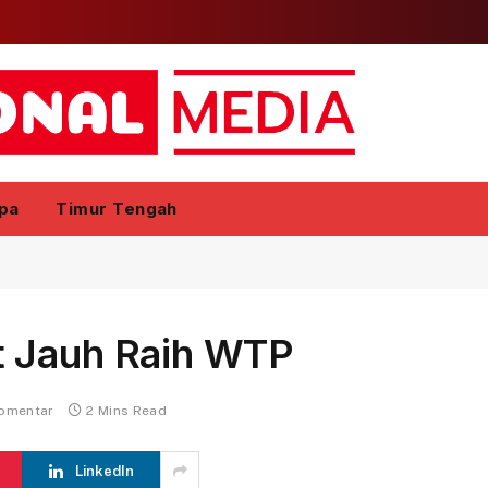
pa
Timur Tengah
t Jauh Raih WTP
komentar
2 Mins Read
LinkedIn