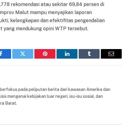
1.778 rekomendasi atau sekitar 69,84 persen di
 "Pemprov Malut mampu menyajikan laporan
kti, kelengkapan dan efektifitas pengendalian
uat yang mendukung opini WTP tersebut.
Facebook
Twitter
Pinterest
LinkedIn
Tumblr
Email
 berfokus pada peliputan berita dari kawasan Amerika dan
isis mengenai kebijakan luar negeri, isu-isu sosial, dan
ra Barat.