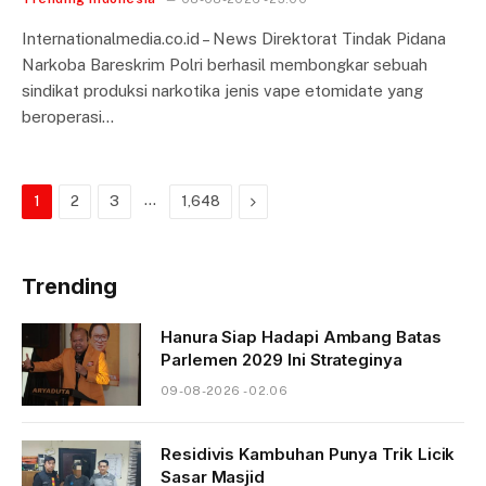
Internationalmedia.co.id – News Direktorat Tindak Pidana
Narkoba Bareskrim Polri berhasil membongkar sebuah
sindikat produksi narkotika jenis vape etomidate yang
beroperasi…
…
Next
1
2
3
1,648
Trending
Hanura Siap Hadapi Ambang Batas
Parlemen 2029 Ini Strateginya
09-08-2026 - 02.06
Residivis Kambuhan Punya Trik Licik
Sasar Masjid