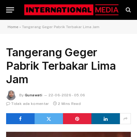
Home
»
Tangerang Geger Pabrik Terbakar Lima Jam
Tangerang Geger
Pabrik Terbakar Lima
Jam
By
Gunawati
22-06-2026 - 05.06
Tidak ada komentar
2 Mins Read