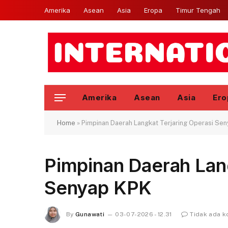
Amerika
Asean
Asia
Eropa
Timur Tengah
Amerika
Asean
Asia
Ero
Home
»
Pimpinan Daerah Langkat Terjaring Operasi Se
Pimpinan Daerah Lang
Senyap KPK
By
Gunawati
03-07-2026 - 12.31
Tidak ada 