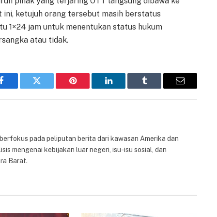
ruh pihak yang terjaring OTT langsung dibawa ke
t ini, ketujuh orang tersebut masih berstatus
ktu 1×24 jam untuk menentukan status hukum
sangka atau tidak.
Facebook
Twitter
Pinterest
LinkedIn
Tumblr
Email
 berfokus pada peliputan berita dari kawasan Amerika dan
isis mengenai kebijakan luar negeri, isu-isu sosial, dan
ra Barat.