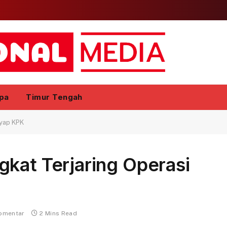
pa
Timur Tengah
nyap KPK
kat Terjaring Operasi
komentar
2 Mins Read