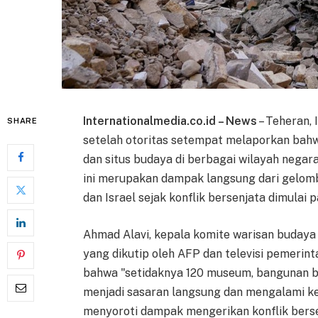
Internationalmedia.co.id – News
– Teheran,
SHARE
setelah otoritas setempat melaporkan bahw
dan situs budaya di berbagai wilayah negar
ini merupakan dampak langsung dari gelom
dan Israel sejak konflik bersenjata dimulai p
Ahmad Alavi, kepala komite warisan buday
yang dikutip oleh AFP dan televisi pemerin
bahwa "setidaknya 120 museum, bangunan ber
menjadi sasaran langsung dan mengalami ker
menyoroti dampak mengerikan konflik berse