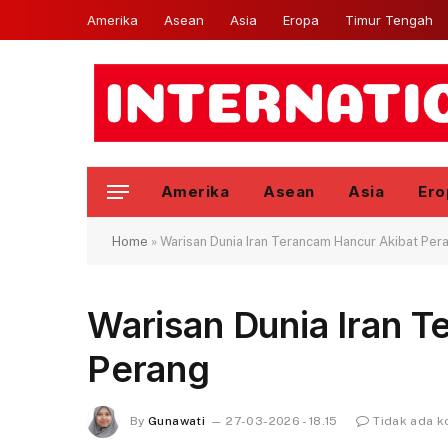
Amerika
Asean
Asia
Eropa
Timur Tengah
Amerika
Asean
Asia
Ero
Home
»
Warisan Dunia Iran Terancam Hancur Akibat Per
Warisan Dunia Iran 
Perang
By
Gunawati
27-03-2026 - 18.15
Tidak ada 