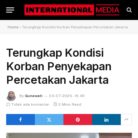
Home
»
Terungkap Kondisi Korban Penyekapan Percetakan Jakarta
Terungkap Kondisi
Korban Penyekapan
Percetakan Jakarta
By
Gunawati
03-07-2026 - 16.45
Tidak ada komentar
2 Mins Read