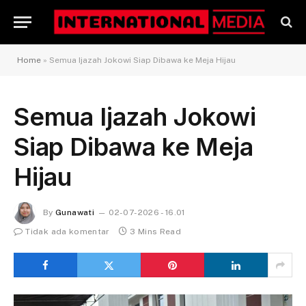
Home
»
Semua Ijazah Jokowi Siap Dibawa ke Meja Hijau
Semua Ijazah Jokowi
Siap Dibawa ke Meja
Hijau
By
Gunawati
02-07-2026 - 16.01
Tidak ada komentar
3 Mins Read