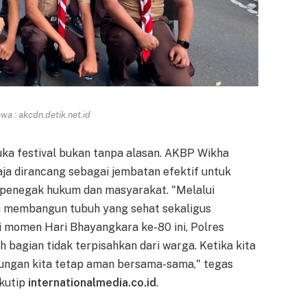
a : akcdn.detik.net.id
ka festival bukan tanpa alasan. AKBP Wikha
aja dirancang sebagai jembatan efektif untuk
 penegak hukum dan masyarakat. "Melalui
gin membangun tubuh yang sehat sekaligus
i momen Hari Bhayangkara ke-80 ini, Polres
 bagian tidak terpisahkan dari warga. Ketika kita
gkungan kita tetap aman bersama-sama," tegas
ikutip
internationalmedia.co.id
.