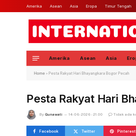
Amerika
Asean
Asia
Eropa
Timur Tengah
Amerika
Asean
Asia
Ero
Home
»
Pesta Rakyat Hari Bhayangkara Bogor Pecah
Pesta Rakyat Hari B
By
Gunawati
14-06-2026 - 21.00
Tidak ada 
Facebook
Twitter
Pinterest