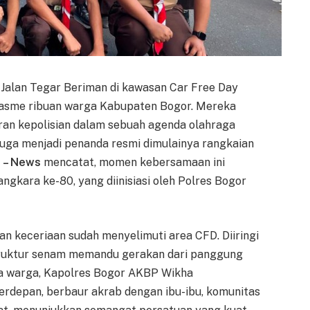
, Jalan Tegar Beriman di kawasan Car Free Day
iasme ribuan warga Kabupaten Bogor. Mereka
an kepolisian dalam sebuah agenda olahraga
juga menjadi penanda resmi dimulainya rangkaian
d – News
mencatat, momen kebersamaan ini
gkara ke-80, yang diinisiasi oleh Polres Bogor
n keceriaan sudah menyelimuti area CFD. Diiringi
ruktur senam memandu gerakan dari panggung
nya warga, Kapolres Bogor AKBP Wikha
n terdepan, berbaur akrab dengan ibu-ibu, komunitas