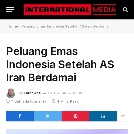
Home
»
Peluang Emas Indonesia Setelah AS Iran Berdamai
Peluang Emas
Indonesia Setelah AS
Iran Berdamai
By
Gunawati
17-06-2026 - 03.00
Tidak ada komentar
4 Mins Read