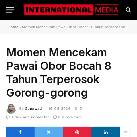
Home
»
Momen Mencekam Pawai Obor Bocah 8 Tahun Terperosok Gorong-gorong
Momen Mencekam
Pawai Obor Bocah 8
Tahun Terperosok
Gorong-gorong
By
Gunawati
16-06-2026 - 16.15
Tidak ada komentar
2 Mins Read