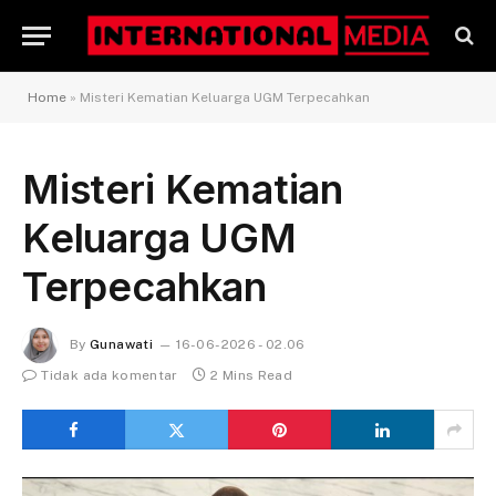
Home
»
Misteri Kematian Keluarga UGM Terpecahkan
Misteri Kematian
Keluarga UGM
Terpecahkan
By
Gunawati
16-06-2026 - 02.06
Tidak ada komentar
2 Mins Read