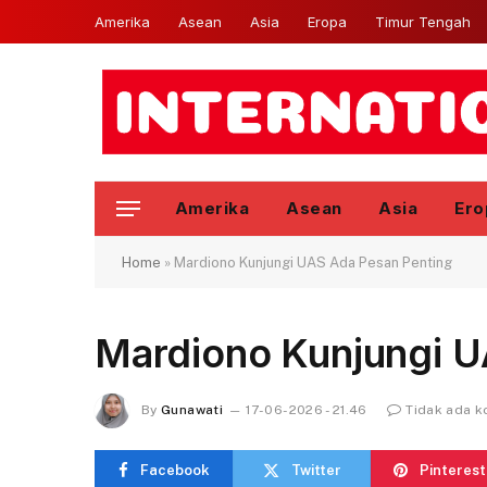
Amerika
Asean
Asia
Eropa
Timur Tengah
Amerika
Asean
Asia
Ero
Home
»
Mardiono Kunjungi UAS Ada Pesan Penting
Mardiono Kunjungi U
By
Gunawati
17-06-2026 - 21.46
Tidak ada 
Facebook
Twitter
Pinterest