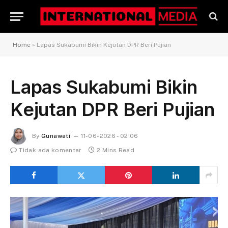
Home
»
Lapas Sukabumi Bikin Kejutan DPR Beri Pujian
Lapas Sukabumi Bikin
Kejutan DPR Beri Pujian
By
Gunawati
11-06-2026 - 02.06
Tidak ada komentar
2 Mins Read