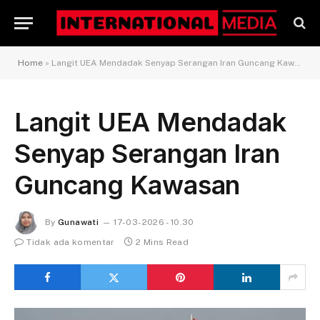
Home
»
Langit UEA Mendadak Senyap Serangan Iran Guncang Kawasan
Langit UEA Mendadak
Senyap Serangan Iran
Guncang Kawasan
By
Gunawati
17-03-2026 - 10.30
Tidak ada komentar
2 Mins Read