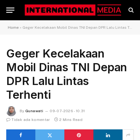
Home
»
Geger Kecelakaan Mobil Dinas TNI Depan DPR Lalu Lintas Terhenti
Geger Kecelakaan
Mobil Dinas TNI Depan
DPR Lalu Lintas
Terhenti
By
Gunawati
09-07-2026 - 10.31
Tidak ada komentar
2 Mins Read