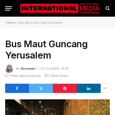
Home
»
Bus Maut Guncang Yerusalem
Bus Maut Guncang
Yerusalem
By
Gunawati
07-01-2026 - 16.15
Tidak ada komentar
2 Mins Read