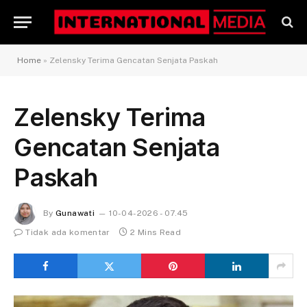
Home
»
Zelensky Terima Gencatan Senjata Paskah
Zelensky Terima
Gencatan Senjata
Paskah
By
Gunawati
10-04-2026 - 07.45
Tidak ada komentar
2 Mins Read