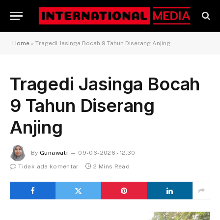
Home
»
Tragedi Jasinga Bocah 9 Tahun Diserang Anjing
Tragedi Jasinga Bocah
9 Tahun Diserang
Anjing
By
Gunawati
09-06-2026 - 12.30
Tidak ada komentar
2 Mins Read