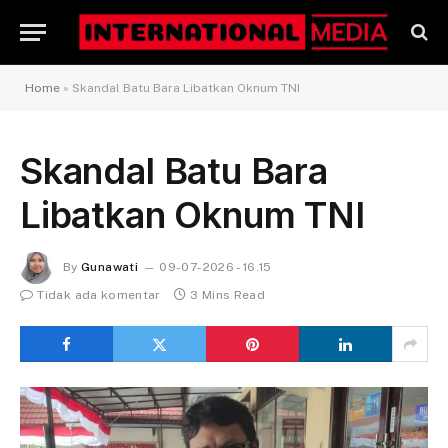
Home
»
Skandal Batu Bara Libatkan Oknum TNI
Skandal Batu Bara
Libatkan Oknum TNI
By
Gunawati
09-07-2026 - 16.15
Tidak ada komentar
3 Mins Read