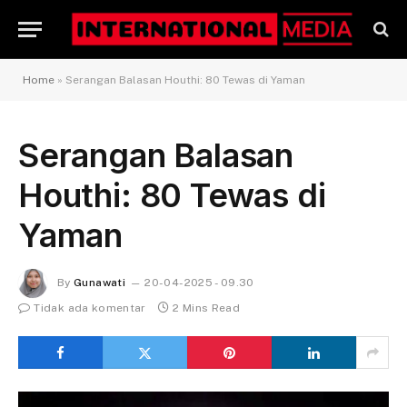
Home
»
Serangan Balasan Houthi: 80 Tewas di Yaman
Serangan Balasan
Houthi: 80 Tewas di
Yaman
By
Gunawati
20-04-2025 - 09.30
Tidak ada komentar
2 Mins Read