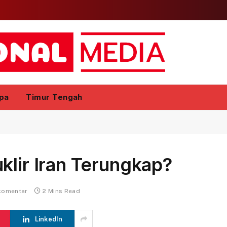
pa
Timur Tengah
klir Iran Terungkap?
komentar
2 Mins Read
LinkedIn