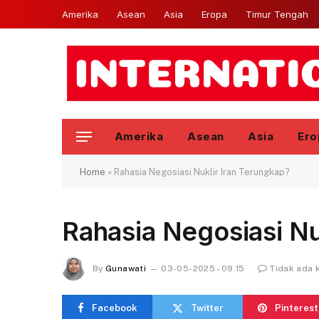
Amerika
Asean
Asia
Eropa
Timur Tengah
Amerika
Asean
Asia
Ero
Home
»
Rahasia Negosiasi Nuklir Iran Terungkap?
Rahasia Negosiasi Nu
By
Gunawati
03-05-2025 - 09.15
Tidak ada 
Facebook
Twitter
Pinterest