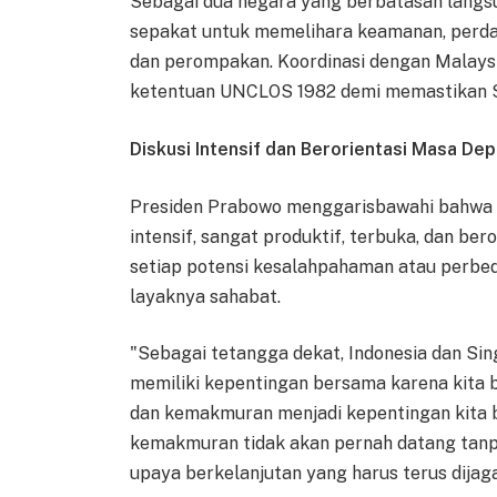
Sebagai dua negara yang berbatasan langs
sepakat untuk memelihara keamanan, perdam
dan perompakan. Koordinasi dengan Malaysi
ketentuan UNCLOS 1982 demi memastikan Se
Diskusi Intensif dan Berorientasi Masa De
Presiden Prabowo menggarisbawahi bahwa
intensif, sangat produktif, terbuka, dan be
setiap potensi kesalahpahaman atau perbed
layaknya sahabat.
"Sebagai tetangga dekat, Indonesia dan Sing
memiliki kepentingan bersama karena kita 
dan kemakmuran menjadi kepentingan kita 
kemakmuran tidak akan pernah datang tanp
upaya berkelanjutan yang harus terus dijaga