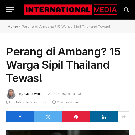
Home
»
Perang di Ambang? 15 Warga Sipil Thailand Tewas!
Perang di Ambang? 15
Warga Sipil Thailand
Tewas!
By
Gunawati
25-07-2025 - 15.00
Tidak ada komentar
2 Mins Read