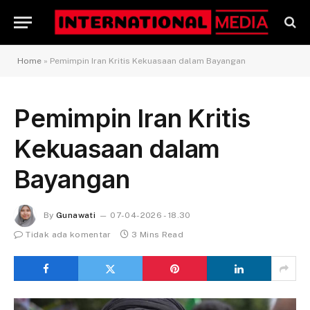
Home
»
Pemimpin Iran Kritis Kekuasaan dalam Bayangan
Pemimpin Iran Kritis
Kekuasaan dalam
Bayangan
By
Gunawati
07-04-2026 - 18.30
Tidak ada komentar
3 Mins Read