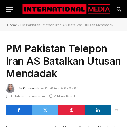
Home
»
PM Pakistan Telepon Iran AS Batalkan Utusan Mendadak
PM Pakistan Telepon
Iran AS Batalkan Utusan
Mendadak
By
Gunawati
26-04-2026 - 07.00
Tidak ada komentar
2 Mins Read