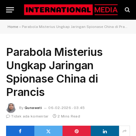
Home
»
Parabola Misterius Ungkap Jaringan Spionase China di Prancis
Parabola Misterius
Ungkap Jaringan
Spionase China di
Prancis
By
Gunawati
06-02-2026 - 03.45
Tidak ada komentar
2 Mins Read