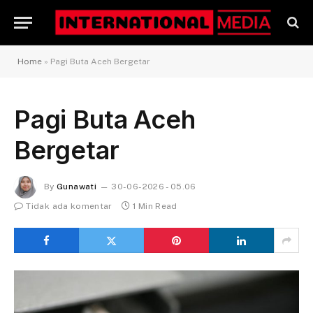
Home
»
Pagi Buta Aceh Bergetar
Pagi Buta Aceh
Bergetar
By
Gunawati
30-06-2026 - 05.06
Tidak ada komentar
1 Min Read