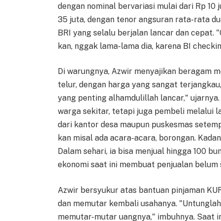
dengan nominal bervariasi mulai dari Rp 10 ju
35 juta, dengan tenor angsuran rata-rata d
BRI yang selalu berjalan lancar dan cepat. 
kan, nggak lama-lama dia, karena BI checking
Di warungnya, Azwir menyajikan beragam men
telur, dengan harga yang sangat terjangkau,
yang penting alhamdulillah lancar," ujarnya
warga sekitar, tetapi juga pembeli melalui 
dari kantor desa maupun puskesmas setempa
kan misal ada acara-acara, borongan. Kada
Dalam sehari, ia bisa menjual hingga 100 bu
ekonomi saat ini membuat penjualan belum s
Azwir bersyukur atas bantuan pinjaman K
dan memutar kembali usahanya. "Untunglah a
memutar-mutar uangnya," imbuhnya. Saat i