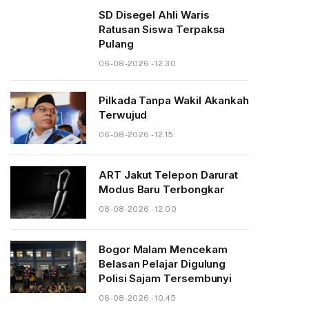
SD Disegel Ahli Waris
Ratusan Siswa Terpaksa
Pulang
06-08-2026 - 12.30
Pilkada Tanpa Wakil Akankah
Terwujud
06-08-2026 - 12.15
ART Jakut Telepon Darurat
Modus Baru Terbongkar
06-08-2026 - 12.00
Bogor Malam Mencekam
Belasan Pelajar Digulung
Polisi Sajam Tersembunyi
06-08-2026 - 10.45