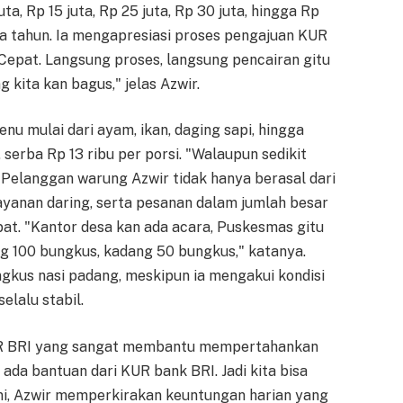
ta, Rp 15 juta, Rp 25 juta, Rp 30 juta, hingga Rp
ua tahun. Ia mengapresiasi proses pengajuan KUR
"Cepat. Langsung proses, langsung pencairan gitu
 kita kan bagus," jelas Azwir.
u mulai dari ayam, ikan, daging sapi, hingga
 serba Rp 13 ribu per porsi. "Walaupun sedikit
. Pelanggan warung Azwir tidak hanya berasal dari
layanan daring, serta pesanan dalam jumlah besar
t. "Kantor desa kan ada acara, Puskesmas gitu
ng 100 bungkus, kadang 50 bungkus," katanya.
ngkus nasi padang, meskipun ia mengakui kondisi
elalu stabil.
UR BRI yang sangat membantu mempertahankan
da bantuan dari KUR bank BRI. Jadi kita bisa
ni, Azwir memperkirakan keuntungan harian yang