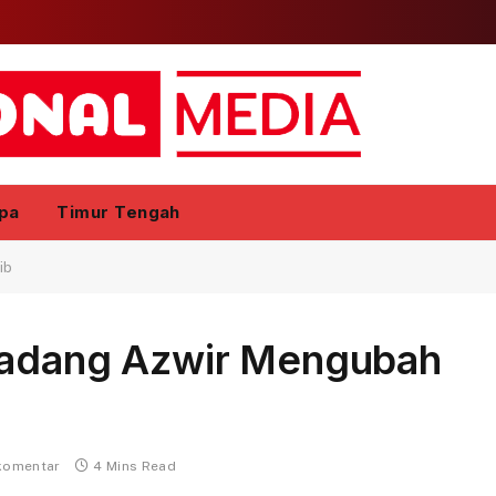
pa
Timur Tengah
ib
Padang Azwir Mengubah
komentar
4 Mins Read