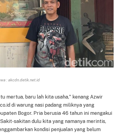
a : akcdn.detik.net.id
ntu mertua, baru lah kita usaha," kenang Azwir
co.id di warung nasi padang miliknya yang
bupaten Bogor. Pria berusia 46 tahun ini mengakui
akit-sakitan dulu kita yang namanya merintis,
 menggambarkan kondisi penjualan yang belum