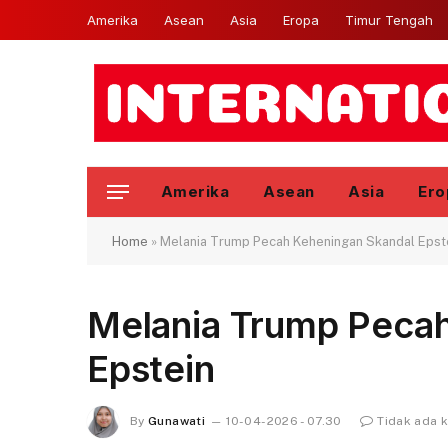
Amerika
Asean
Asia
Eropa
Timur Tengah
Amerika
Asean
Asia
Ero
Home
»
Melania Trump Pecah Keheningan Skandal Epst
Melania Trump Peca
Epstein
By
Gunawati
10-04-2026 - 07.30
Tidak ada 