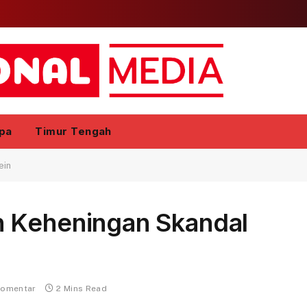
pa
Timur Tengah
ein
h Keheningan Skandal
komentar
2 Mins Read