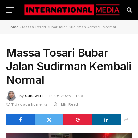
Home
»
Massa Tosari Bubar Jalan Sudirman Kembali Normal
Massa Tosari Bubar
Jalan Sudirman Kembali
Normal
By
Gunawati
12-06-2026 - 21.06
Tidak ada komentar
1 Min Read