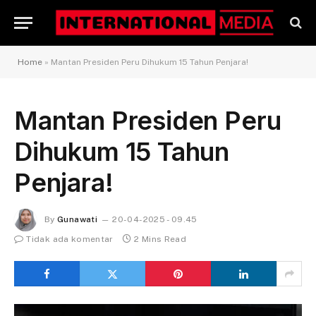
Home
»
Mantan Presiden Peru Dihukum 15 Tahun Penjara!
Mantan Presiden Peru
Dihukum 15 Tahun
Penjara!
By
Gunawati
20-04-2025 - 09.45
Tidak ada komentar
2 Mins Read