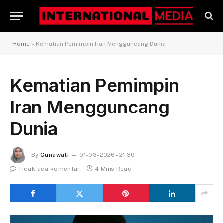
Home
»
Kematian Pemimpin Iran Mengguncang Dunia
Kematian Pemimpin
Iran Mengguncang
Dunia
By
Gunawati
01-03-2026 - 21.30
Tidak ada komentar
4 Mins Read