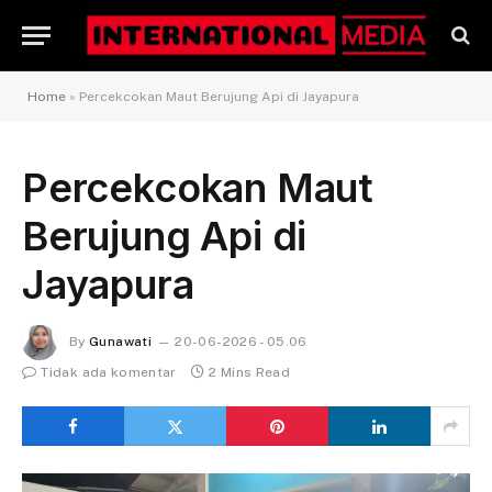
Home
»
Percekcokan Maut Berujung Api di Jayapura
Percekcokan Maut
Berujung Api di
Jayapura
By
Gunawati
20-06-2026 - 05.06
Tidak ada komentar
2 Mins Read