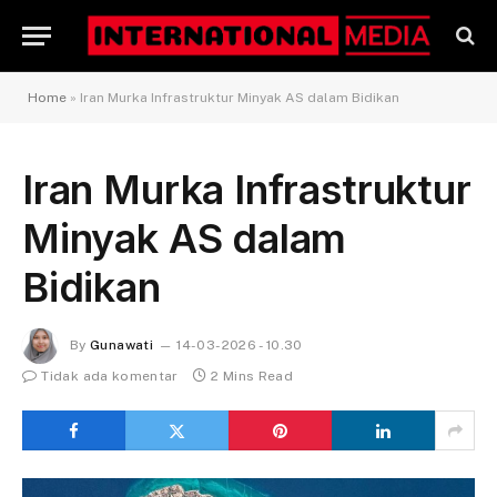
Home
»
Iran Murka Infrastruktur Minyak AS dalam Bidikan
Iran Murka Infrastruktur
Minyak AS dalam
Bidikan
By
Gunawati
14-03-2026 - 10.30
Tidak ada komentar
2 Mins Read