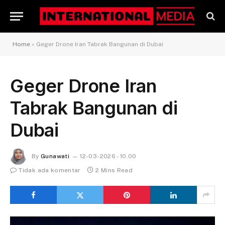
Home
»
Geger Drone Iran Tabrak Bangunan di Dubai
Geger Drone Iran
Tabrak Bangunan di
Dubai
By
Gunawati
12-03-2026 - 10.00
Tidak ada komentar
2 Mins Read