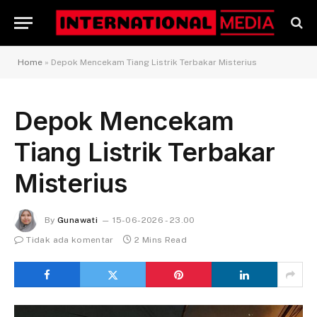
Home
»
Depok Mencekam Tiang Listrik Terbakar Misterius
Depok Mencekam
Tiang Listrik Terbakar
Misterius
By
Gunawati
15-06-2026 - 23.00
Tidak ada komentar
2 Mins Read