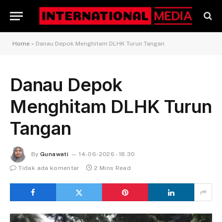
Home
»
Danau Depok Menghitam DLHK Turun Tangan
Danau Depok
Menghitam DLHK Turun
Tangan
By
Gunawati
14-06-2026 - 18.30
Tidak ada komentar
2 Mins Read