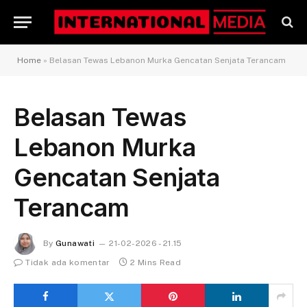
Home
»
Belasan Tewas Lebanon Murka Gencatan Senjata Terancam
Belasan Tewas
Lebanon Murka
Gencatan Senjata
Terancam
By
Gunawati
21-02-2026 - 21.15
Tidak ada komentar
2 Mins Read