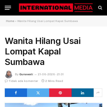
Home
»
Wanita Hilang Usai Lompat Kapal Sumbawa
Wanita Hilang Usai
Lompat Kapal
Sumbawa
By
Gunawati
21-06-2026 - 21.01
Tidak ada komentar
2 Mins Read