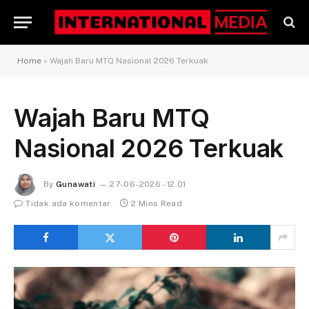
Home
»
Wajah Baru MTQ Nasional 2026 Terkuak
Wajah Baru MTQ
Nasional 2026 Terkuak
By
Gunawati
27-06-2026 - 12.01
Tidak ada komentar
2 Mins Read