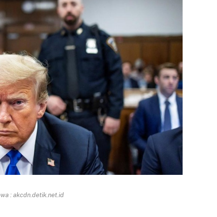
a : akcdn.detik.net.id