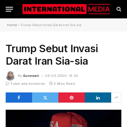
Home
»
Trump Sebut Invasi Darat Iran Sia-sia
Trump Sebut Invasi
Darat Iran Sia-sia
By
Gunawati
06-03-2026 - 16.30
Tidak ada komentar
2 Mins Read