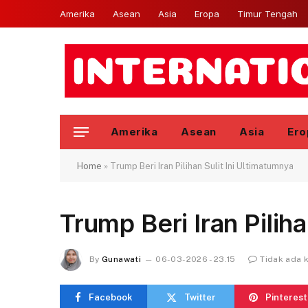
Amerika
Asean
Asia
Eropa
Timur Tengah
Amerika
Asean
Asia
Ero
Home
»
Trump Beri Iran Pilihan Sulit Ini Ultimatumnya
Trump Beri Iran Pilih
By
Gunawati
06-03-2026 - 23.15
Tidak ada 
Facebook
Twitter
Pinterest