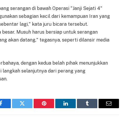
ng serangan di bawah Operasi "Janji Sejati 4"
ggunakan sebagian kecil dari kemampuan Iran yang
sebentar lagi," kata juru bicara tersebut.
a besar. Musuh harus bersiap untuk serangan
ng akan datang," tegasnya, seperti dilansir media
 berbahaya, dengan kedua belah pihak menunjukkan
i langkah selanjutnya dari perang yang
san.
Facebook
Twitter
Pinterest
LinkedIn
Tumblr
Email