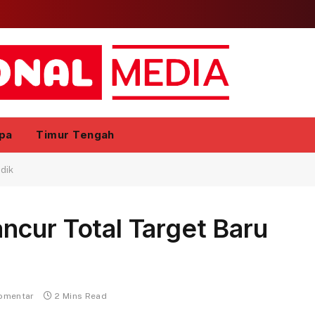
pa
Timur Tengah
idik
ncur Total Target Baru
komentar
2 Mins Read