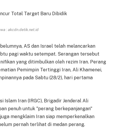
a : akcdn.detik.net.id
ebelumnya, AS dan Israel telah melancarkan
abtu pagi waktu setempat. Serangan tersebut
nifikan yang ditimbulkan oleh rezim Iran. Perang
kematian Pemimpin Tertinggi Iran, Ali Khamenei,
pinannya pada Sabtu (28/2), hari pertama
i Islam Iran (IRGC), Brigadir Jenderal Ali
pan penuh untuk "perang berkepanjangan"
i juga mengklaim Iran siap memperkenalkan
belum pernah terlihat di medan perang.