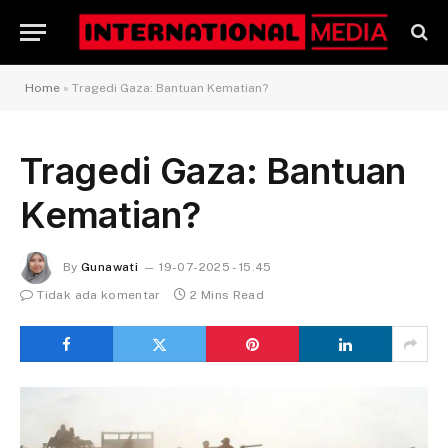
Home
»
Tragedi Gaza: Bantuan Kematian?
Tragedi Gaza: Bantuan
Kematian?
By
Gunawati
19-07-2025 - 15.45
Tidak ada komentar
2 Mins Read