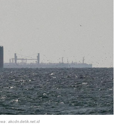
a : akcdn.detik.net.id