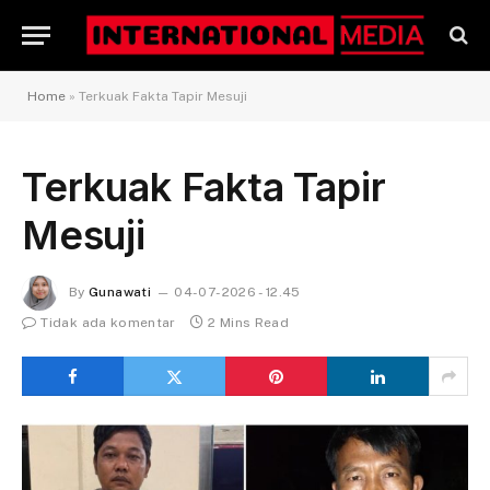
Home
»
Terkuak Fakta Tapir Mesuji
Terkuak Fakta Tapir
Mesuji
By
Gunawati
04-07-2026 - 12.45
Tidak ada komentar
2 Mins Read