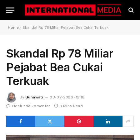
Home
»
Skandal Rp 78 Miliar Pejabat Bea Cukai Terkuak
Skandal Rp 78 Miliar
Pejabat Bea Cukai
Terkuak
By
Gunawati
03-07-2026 - 12.16
Tidak ada komentar
3 Mins Read