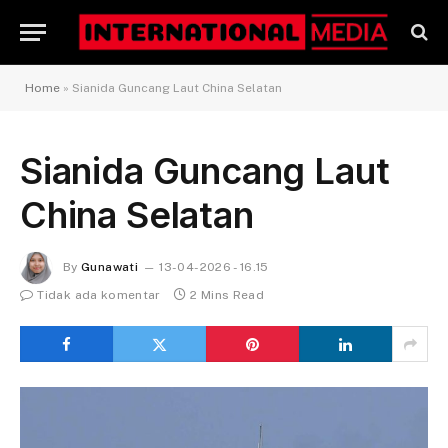
Home
»
Sianida Guncang Laut China Selatan
Sianida Guncang Laut
China Selatan
By
Gunawati
13-04-2026 - 16.15
Tidak ada komentar
2 Mins Read