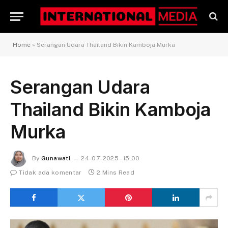
Home
»
Serangan Udara Thailand Bikin Kamboja Murka
Serangan Udara
Thailand Bikin Kamboja
Murka
By
Gunawati
24-07-2025 - 15.00
Tidak ada komentar
2 Mins Read